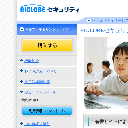
セキュリティサービ
Webフィルタリングサービス
BIGLOBEセキュリ
機能紹介
必ずお読みください
使用許諾契約書
FAQ／お問い合わせ
契約者向け
有害サイトによ
IDの確認／解約